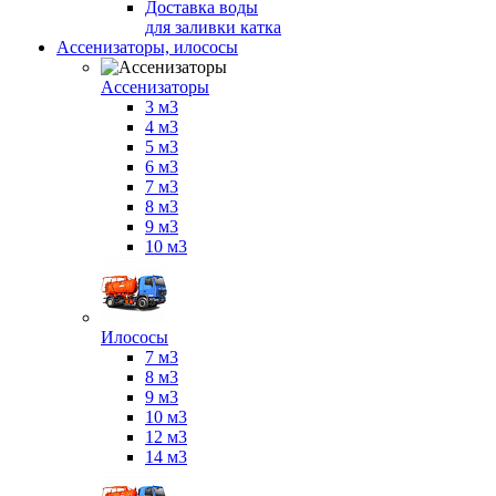
Доставка воды
для заливки катка
Ассенизаторы, илососы
Ассенизаторы
3 м3
4 м3
5 м3
6 м3
7 м3
8 м3
9 м3
10 м3
Илососы
7 м3
8 м3
9 м3
10 м3
12 м3
14 м3