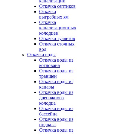
канализации
Откачка септиков
Откачка
выгребных ям
Откачка
канализационных
колодцев
Откачка туалетов
Откачка сточных
вод
Откачка воды
Откачка воды из
котлована
Откачка воды из
траншеи
Откачка воды из
канавы
Откачка воды из
дренажного
колодца
Откачка воды из
бассейна
Откачка воды из
подвала
Откачка воды из