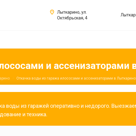
Лыткарино, ул.
Лыткар
Октябрьская, 4
илососами и ассенизаторами 
арино
Откачка воды из гаража илососами и ассенизаторами в Лыткарино
ка воды из гаражей оперативно и недорого. Выезжае
дование и техника.