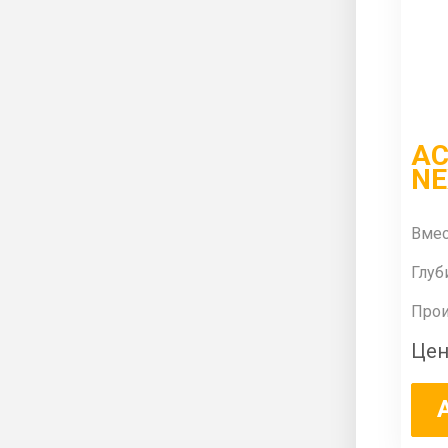
АС
NE
Вмес
Глуб
Прои
Цен