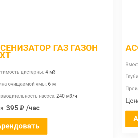
СЕНИЗАТОР ГАЗ ГАЗОН
АС
XT
Вмес
тимость цистерны:
4 м3
Глуб
ина очищаемой ямы:
6 м
Прои
зводительность насоса:
240 м3/ч
Цен
395 ₽
/час
а:
А
Арендовать