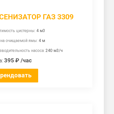
СЕНИЗАТОР ГАЗ 3309
тимость цистерны:
4 м3
ина очищаемой ямы:
4 м
зводительность насоса:
240 м3/ч
395 ₽
/час
а:
рендовать