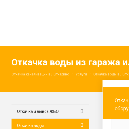
Откачка воды из гаража 
Откачка канализации в Лыткарино
Услуги
Откачка воды в Лытк
Откач
обору
Откачка и вывоз ЖБО
Откачка воды