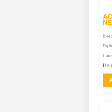
АС
NE
Вмес
Глуб
Прои
Цен