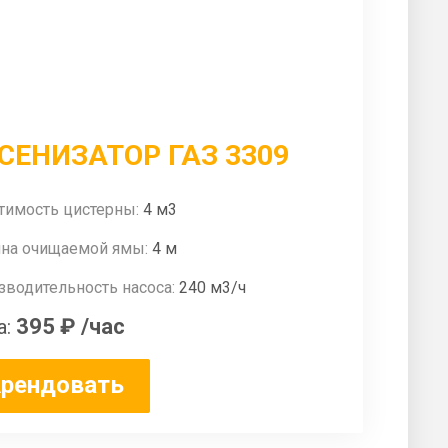
СЕНИЗАТОР ГАЗ 3309
тимость цистерны:
4 м3
ина очищаемой ямы:
4 м
зводительность насоса:
240 м3/ч
395 ₽
/час
а:
рендовать