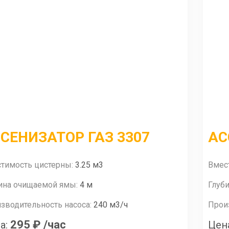
СЕНИЗАТОР ГАЗ 3307
АС
тимость цистерны:
3.25 м3
Вмес
ина очищаемой ямы:
4 м
Глуб
зводительность насоса:
240 м3/ч
Прои
295 ₽
/час
а:
Цен