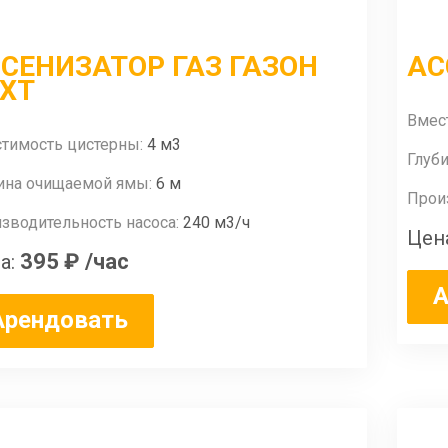
СЕНИЗАТОР ГАЗ ГАЗОН
АС
XT
Вмес
тимость цистерны:
4 м3
Глуб
ина очищаемой ямы:
6 м
Прои
зводительность насоса:
240 м3/ч
Цен
395 ₽
/час
а:
А
Арендовать