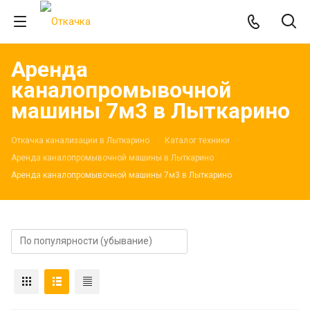
Аренда
каналопромывочной
машины 7м3 в Лыткарино
Откачка канализации в Лыткарино
Каталог техники
Аренда каналопромывочной машины в Лыткарино
Аренда каналопромывочной машины 7м3 в Лыткарино