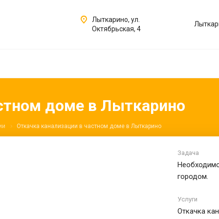
Лыткарино, ул.
Лыткар
Октябрьская, 4
астном доме в Лыткарино
ии
Откачка канализации в частном доме в Лыткарино
Задача
Необходимо
городом.
Услуги
Откачка кан