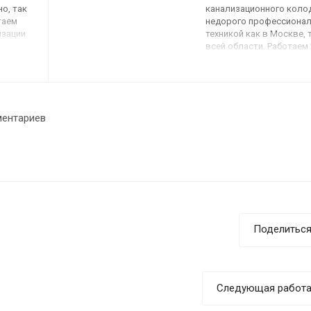
о, так
канализационного коло
таем
недорого профессиона
изации
техникой как в Москве, т
ны на
всей области. Работаем 
затора.
Официальная утилизаци
отходов. Доступные цен
услуги илососа и ассени
ментариев
Поделитьс
Следующая работ