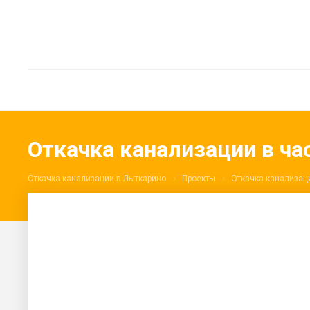
Откачка канализации в ч
Откачка канализации в Лыткарино
Проекты
Откачка канализац