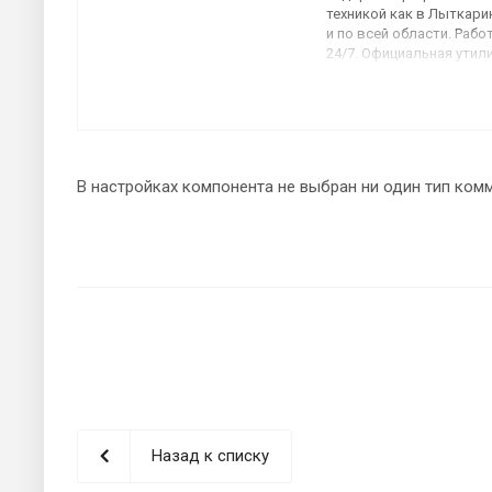
техникой как в Лыткарин
и по всей области. Рабо
24/7. Официальная утил
отходов. Доступные це
услуги илососа и ассени
В настройках компонента не выбран ни один тип ком
Назад к списку