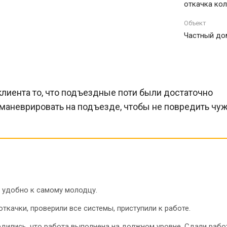
откачка ко
Объект
Частный до
лиента то, что подъездные поти были достаточно
 маневрировать на подъезде, чтобы не повредить чу
 удобно к самому молодцу.
качки, проверили все системы, приступили к работе.
едились, что работа выполнена на должном уровне. Сдали раб