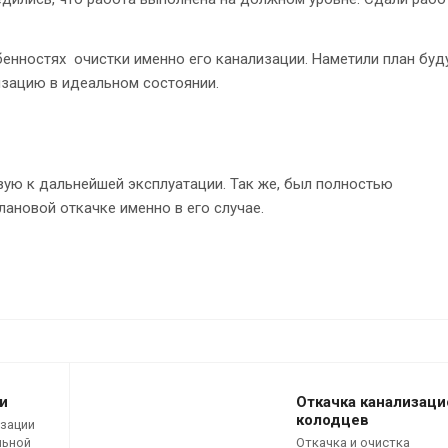
бенностях очистки именно его канализации. Наметили план бу
изацию в идеальном состоянии.
вую к дальнейшей эксплуатации. Так же, был полностью
ановой откачке именно в его случае.
и
Откачка канализац
колодцев
изации
льной
Откачка и очистка