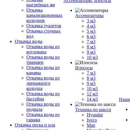
Ассенизаторы, илососы
выгребных ям
Откачка
канализационных
Ассенизаторы
колодцев
3 м3
Откачка туалетов
4 м3
Откачка сточных
5 м3
вод
6 м3
Откачка воды
7 м3
Откачка воды из
8 м3
котлована
9 м3
Откачка воды из
10 м3
траншеи
Откачка воды из
Илососы
канавы
7 м3
Откачка воды из
8 м3
дренажного
9 м3
колодца
10 м3
Откачка воды из
12 м3
бассейна
14 м3
Наши
Откачка воды из
подвала
Техника по шасси
Откачка воды из
Hyundai
гаража
Iveco
Откачка песка и ила
Man