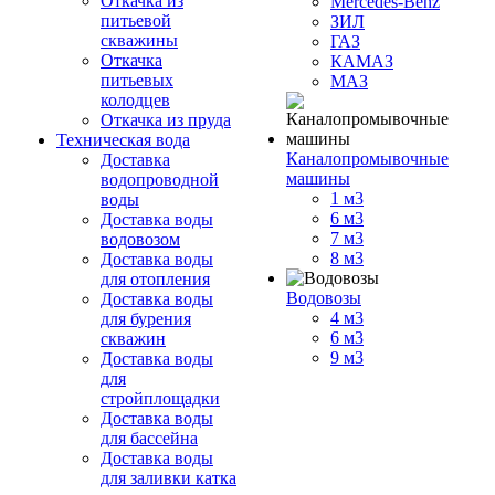
Откачка из
Mercedes-Benz
питьевой
ЗИЛ
скважины
ГАЗ
Откачка
КАМАЗ
питьевых
МАЗ
колодцев
Откачка из пруда
Техническая вода
Каналопромывочные
Доставка
машины
водопроводной
1 м3
воды
6 м3
Доставка воды
7 м3
водовозом
8 м3
Доставка воды
для отопления
Водовозы
Доставка воды
4 м3
для бурения
6 м3
скважин
9 м3
Доставка воды
для
стройплощадки
Доставка воды
для бассейна
Доставка воды
для заливки катка