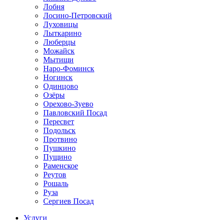
Лобня
Лосино-Петровский
Луховицы
Лыткарино
Люберцы
Можайск
Мытищи
Наро-Фоминск
Ногинск
Одинцово
Озёры
Орехово-Зуево
Павловский Посад
Пересвет
Подольск
Протвино
Пушкино
Пущино
Раменское
Реутов
Рошаль
Руза
Сергиев Посад
Услуги