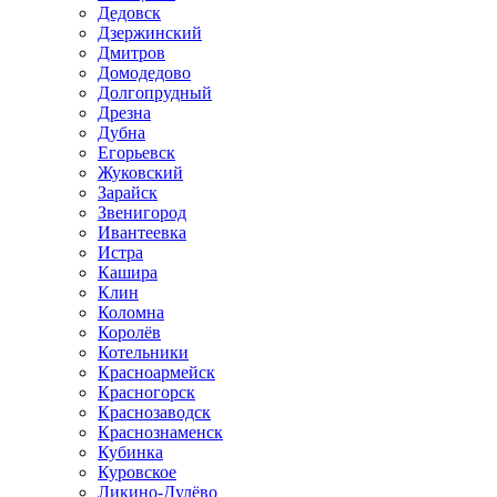
Дедовск
Дзержинский
Дмитров
Домодедово
Долгопрудный
Дрезна
Дубна
Егорьевск
Жуковский
Зарайск
Звенигород
Ивантеевка
Истра
Кашира
Клин
Коломна
Королёв
Котельники
Красноармейск
Красногорск
Краснозаводск
Краснознаменск
Кубинка
Куровское
Ликино-Дулёво