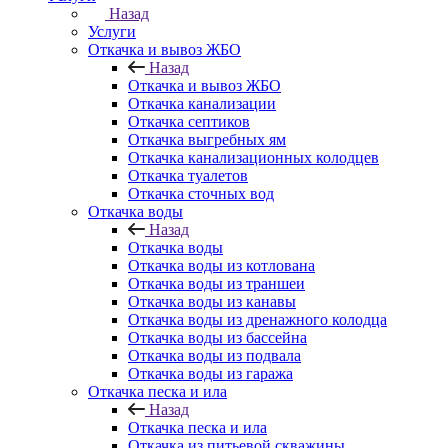
Назад
Услуги
Откачка и вывоз ЖБО
Назад
Откачка и вывоз ЖБО
Откачка канализации
Откачка септиков
Откачка выгребных ям
Откачка канализационных колодцев
Откачка туалетов
Откачка сточных вод
Откачка воды
Назад
Откачка воды
Откачка воды из котлована
Откачка воды из траншеи
Откачка воды из канавы
Откачка воды из дренажного колодца
Откачка воды из бассейна
Откачка воды из подвала
Откачка воды из гаража
Откачка песка и ила
Назад
Откачка песка и ила
Откачка из питьевой скважины