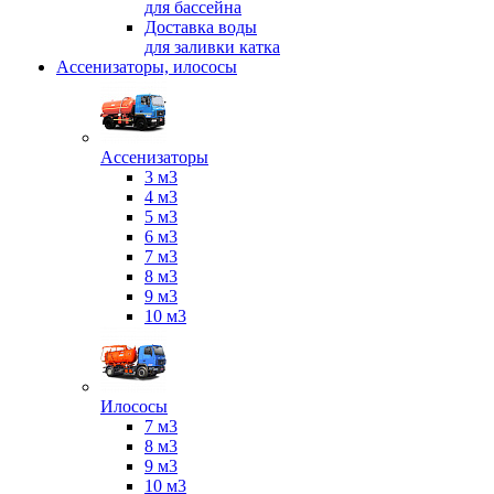
для бассейна
Доставка воды
для заливки катка
Ассенизаторы, илососы
Ассенизаторы
3 м3
4 м3
5 м3
6 м3
7 м3
8 м3
9 м3
10 м3
Илососы
7 м3
8 м3
9 м3
10 м3