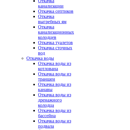
Откачка
канализации
Откачка септиков
Откачка
выгребных ям
Откачка
канализационных
колодцев
Откачка туалетов
Откачка сточных
вод
Откачка воды
Откачка воды из
котлована
Откачка воды из
траншеи
Откачка воды из
канавы
Откачка воды из
дренажного
колодца
Откачка воды из
бассейна
Откачка воды из
подвала