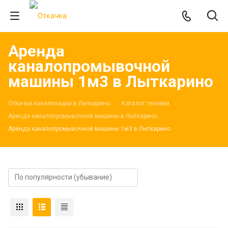
Аренда
каналопромывочной
машины 1м3 в Лыткарино
Откачка канализации в Лыткарино
Каталог техники
Аренда каналопромывочной машины в Лыткарино
Аренда каналопромывочной машины 1м3 в Лыткарино