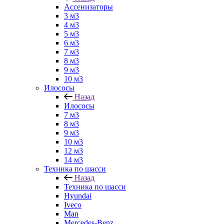
Ассенизаторы
3 м3
4 м3
5 м3
6 м3
7 м3
8 м3
9 м3
10 м3
Илососы
Назад
Илососы
7 м3
8 м3
9 м3
10 м3
12 м3
14 м3
Техника по шасси
Назад
Техника по шасси
Hyundai
Iveco
Man
Mercedes-Benz