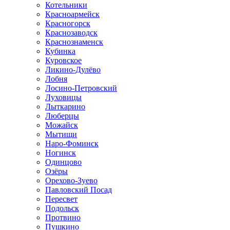
Котельники
Красноармейск
Красногорск
Краснозаводск
Краснознаменск
Кубинка
Куровское
Ликино-Дулёво
Лобня
Лосино-Петровский
Луховицы
Лыткарино
Люберцы
Можайск
Мытищи
Наро-Фоминск
Ногинск
Одинцово
Озёры
Орехово-Зуево
Павловский Посад
Пересвет
Подольск
Протвино
Пушкино