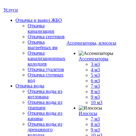
Услуги
Откачка и вывоз ЖБО
Откачка
канализации
Откачка септиков
Откачка
Ассенизаторы, илососы
выгребных ям
Откачка
канализационных
Ассенизаторы
колодцев
3 м3
Откачка туалетов
4 м3
Откачка сточных
5 м3
вод
6 м3
Откачка воды
7 м3
Откачка воды из
8 м3
котлована
9 м3
Откачка воды из
10 м3
траншеи
Откачка воды из
Илососы
канавы
7 м3
Откачка воды из
8 м3
дренажного
9 м3
колодца
10 м3