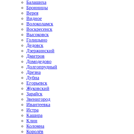
Балашиха
Бронницы
Верея
Видное
Волоколамск
Воскресенск
Высоковск
Голицыно
Дедовск
Дзержинский
Дмитров
Домодедово
Долгопрудный
Дрезна
Дубна
Егорьевск
Жуковский
Зарайск
Звенигород
Ивантеевка
Истра
Кашира
Клин
Коломна
Королёв