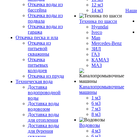
Откачка воды из
12 м3
бассейна
14 м3
Наши
Откачка воды из
подвала
Техника по шасси
Откачка воды из
Hyundai
гаража
Iveco
Откачка песка и ила
Man
Откачка из
Mercedes-Benz
питьевой
ЗИЛ
скважины
ГАЗ
Откачка
КАМАЗ
питьевых
МАЗ
колодцев
Откачка из пруда
Техническая вода
Каналопромывочные
Доставка
машины
водопроводной
1 м3
воды
6 м3
Доставка воды
7 м3
водовозом
8 м3
Доставка воды
для отопления
Водовозы
Доставка воды
4 м3
для бурения
6 м3
скважин