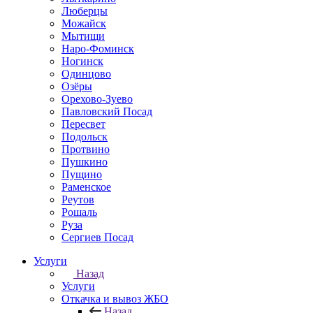
Люберцы
Можайск
Мытищи
Наро-Фоминск
Ногинск
Одинцово
Озёры
Орехово-Зуево
Павловский Посад
Пересвет
Подольск
Протвино
Пушкино
Пущино
Раменское
Реутов
Рошаль
Руза
Сергиев Посад
Услуги
Назад
Услуги
Откачка и вывоз ЖБО
Назад