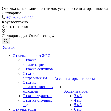
Откачка канализации, септиков, услуги ассенизатора, илососа
Лыткарино
+7 980 2005 545
Круглосуточно
Заказать звонок
Лыткарино, ул. Октябрьская, 4
Услуги
Откачка и вывоз ЖБО
Откачка
канализации
Откачка септиков
Откачка
выгребных ям
Ассенизаторы, илососы
Откачка
канализационных
колодцев
Ассенизаторы
Откачка туалетов
3 м3
Откачка сточных
4 м3
вод
5 м3
Откачка воды
6 м3