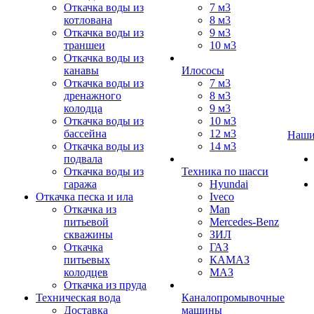
Откачка воды из
7 м3
котлована
8 м3
Откачка воды из
9 м3
траншеи
10 м3
Откачка воды из
канавы
Илососы
Откачка воды из
7 м3
дренажного
8 м3
колодца
9 м3
Откачка воды из
10 м3
бассейна
12 м3
Наши
Откачка воды из
14 м3
подвала
Откачка воды из
Техника по шасси
гаража
Hyundai
Откачка песка и ила
Iveco
Откачка из
Man
питьевой
Mercedes-Benz
скважины
ЗИЛ
Откачка
ГАЗ
питьевых
КАМАЗ
колодцев
МАЗ
Откачка из пруда
Техническая вода
Каналопромывочные
Доставка
машины