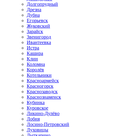
Долгопрудный
Дрезна
Дубна
Егорьевск
Жуковский
Зарайск
Звенигород
Ивантеевка
Истра
Кашира
Клин
Коломна
Королёв
Котельники
Красноармейск
Красногорск
Краснозаводск
Краснознаменск
Кубинка
Куровское
Ликино-Дулёво
Лобня
Лосино-Петровский
Луховицы
Лыткарино