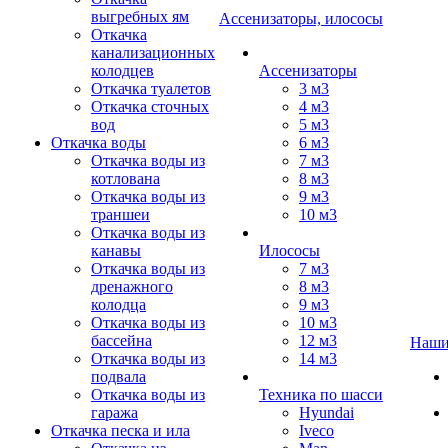
выгребных ям
Ассенизаторы, илососы
Откачка
канализационных
колодцев
Ассенизаторы
Откачка туалетов
3 м3
Откачка сточных
4 м3
вод
5 м3
Откачка воды
6 м3
Откачка воды из
7 м3
котлована
8 м3
Откачка воды из
9 м3
траншеи
10 м3
Откачка воды из
канавы
Илососы
Откачка воды из
7 м3
дренажного
8 м3
колодца
9 м3
Откачка воды из
10 м3
бассейна
12 м3
Наши
Откачка воды из
14 м3
подвала
Откачка воды из
Техника по шасси
гаража
Hyundai
Откачка песка и ила
Iveco