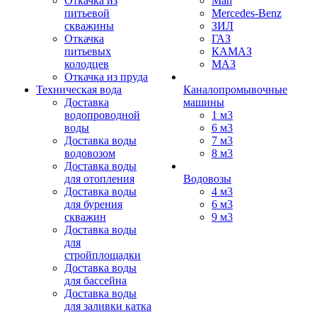
Откачка из
Man
питьевой
Mercedes-Benz
скважины
ЗИЛ
Откачка
ГАЗ
питьевых
КАМАЗ
колодцев
МАЗ
Откачка из пруда
Техническая вода
Каналопромывочные
Доставка
машины
водопроводной
1 м3
воды
6 м3
Доставка воды
7 м3
водовозом
8 м3
Доставка воды
для отопления
Водовозы
Доставка воды
4 м3
для бурения
6 м3
скважин
9 м3
Доставка воды
для
стройплощадки
Доставка воды
для бассейна
Доставка воды
для заливки катка